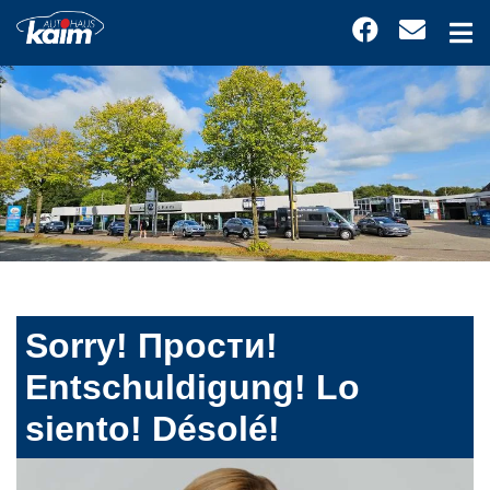
Sorry! Прости!
Entschuldigung! Lo
siento! Désolé!