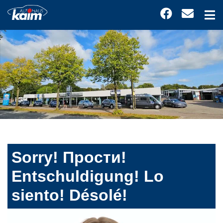
Sorry! Прости!
Entschuldigung! Lo
siento! Désolé!