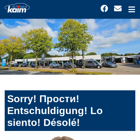
Sorry! Прости!
Entschuldigung! Lo
siento! Désolé!