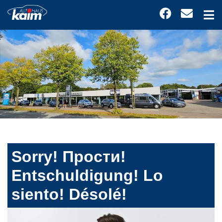
Sorry! Прости!
Entschuldigung! Lo
siento! Désolé!