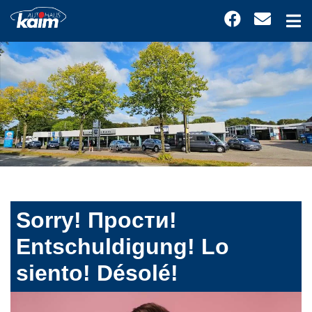
Sorry! Прости!
Entschuldigung! Lo
siento! Désolé!