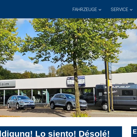
FAHRZEUGE
SERVICE
E
digung! Lo siento! Désolé!