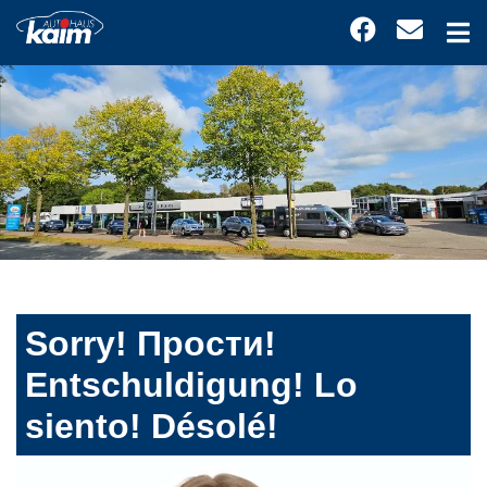
Sorry! Прости!
Entschuldigung! Lo
siento! Désolé!