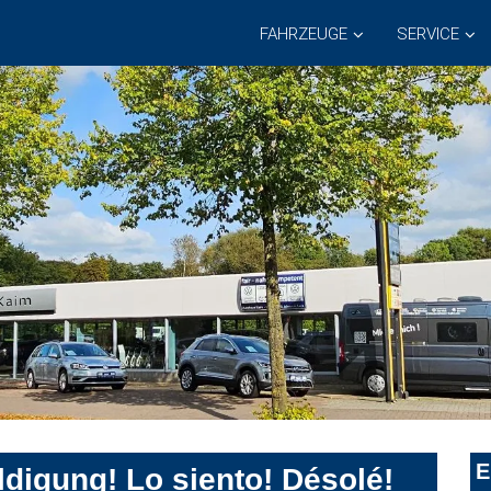
FAHRZEUGE
SERVICE
E
digung! Lo siento! Désolé!