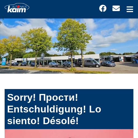
Sorry! Прости!
Entschuldigung! Lo
siento! Désolé!