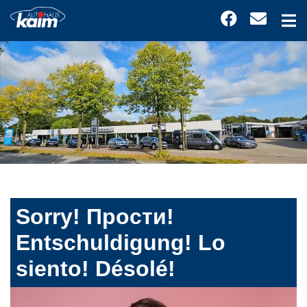
Sorry! Прости!
Entschuldigung! Lo
siento! Désolé!