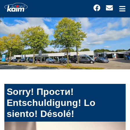
Sorry! Прости!
Entschuldigung! Lo
siento! Désolé!