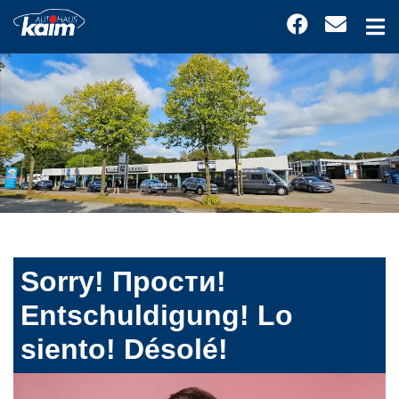
Sorry! Прости!
Entschuldigung! Lo
siento! Désolé!