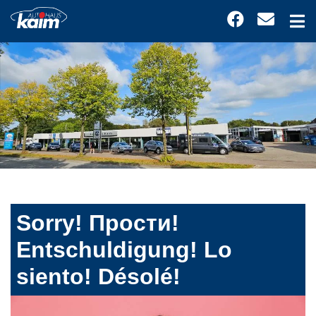
Sorry! Прости!
Entschuldigung! Lo
siento! Désolé!