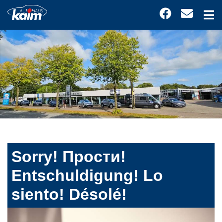
Sorry! Прости!
Entschuldigung! Lo
siento! Désolé!