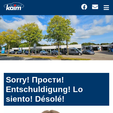
Sorry! Прости!
Entschuldigung! Lo
siento! Désolé!