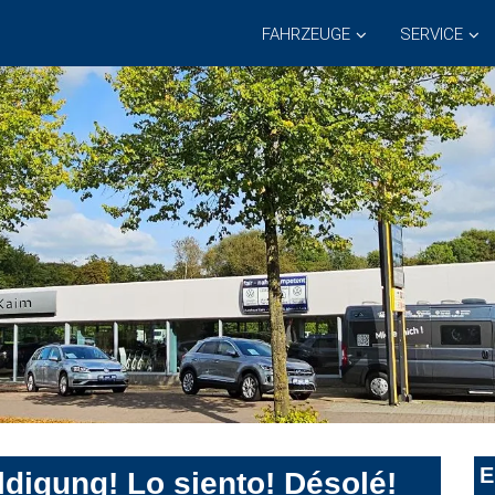
FAHRZEUGE
SERVICE
E
digung! Lo siento! Désolé!