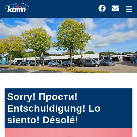
Sorry! Прости!
Entschuldigung! Lo
siento! Désolé!