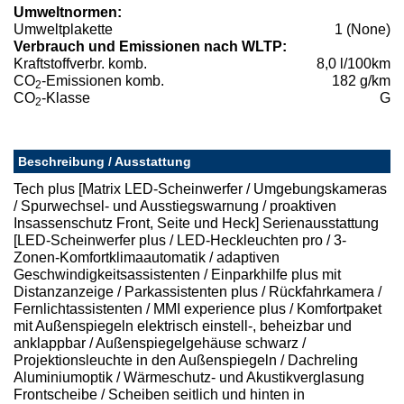
Umweltnormen:
Umweltplakette
1 (None)
Verbrauch und Emissionen nach WLTP:
Kraftstoffverbr. komb.
8,0 l/100km
CO
-Emissionen komb.
182 g/km
2
CO
-Klasse
G
2
Beschreibung / Ausstattung
Tech plus [Matrix LED-Scheinwerfer / Umgebungskameras
/ Spurwechsel- und Ausstiegswarnung / proaktiven
Insassenschutz Front, Seite und Heck] Serienausstattung
[LED-Scheinwerfer plus / LED-Heckleuchten pro / 3-
Zonen-Komfortklimaautomatik / adaptiven
Geschwindigkeitsassistenten / Einparkhilfe plus mit
Distanzanzeige / Parkassistenten plus / Rückfahrkamera /
Fernlichtassistenten / MMI experience plus / Komfortpaket
mit Außenspiegeln elektrisch einstell-, beheizbar und
anklappbar / Außenspiegelgehäuse schwarz /
Projektionsleuchte in den Außenspiegeln / Dachreling
Aluminiumoptik / Wärmeschutz- und Akustikverglasung
Frontscheibe / Scheiben seitlich und hinten in