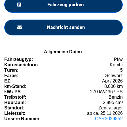
Fahrzeug parken
Nachricht senden
Allgemeine Daten:
Fahrzeugtyp:
Pkw
Karosserieform:
Kombi
Türen:
5
Farbe:
Schwarz
EZ:
Apr / 2026
km-Stand:
8.000 km
kW / PS:
270 kW/ 367 PS
Treibstoff:
Benzin
Hubraum:
2.995 cm³
Standort:
Zentrallager
Lieferzeit:
ab ca. 25.11.2026
Unsere Nummer:
CAR3029852