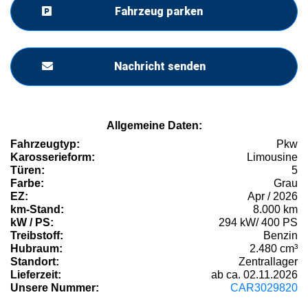
Fahrzeug parken
Nachricht senden
Allgemeine Daten:
Fahrzeugtyp:
Pkw
Karosserieform:
Limousine
Türen:
5
Farbe:
Grau
EZ:
Apr / 2026
km-Stand:
8.000 km
kW / PS:
294 kW/ 400 PS
Treibstoff:
Benzin
Hubraum:
2.480 cm³
Standort:
Zentrallager
Lieferzeit:
ab ca. 02.11.2026
Unsere Nummer:
CAR3029820