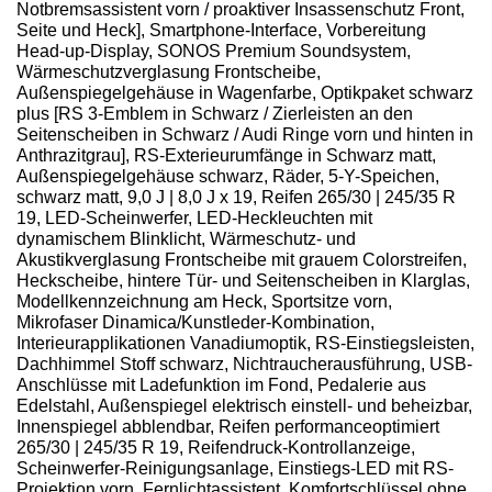
Notbremsassistent vorn / proaktiver Insassenschutz Front,
Seite und Heck], Smartphone-Interface, Vorbereitung
Head-up-Display, SONOS Premium Soundsystem,
Wärmeschutzverglasung Frontscheibe,
Außenspiegelgehäuse in Wagenfarbe, Optikpaket schwarz
plus [RS 3-Emblem in Schwarz / Zierleisten an den
Seitenscheiben in Schwarz / Audi Ringe vorn und hinten in
Anthrazitgrau], RS-Exterieurumfänge in Schwarz matt,
Außenspiegelgehäuse schwarz, Räder, 5-Y-Speichen,
schwarz matt, 9,0 J | 8,0 J x 19, Reifen 265/30 | 245/35 R
19, LED-Scheinwerfer, LED-Heckleuchten mit
dynamischem Blinklicht, Wärmeschutz- und
Akustikverglasung Frontscheibe mit grauem Colorstreifen,
Heckscheibe, hintere Tür- und Seitenscheiben in Klarglas,
Modellkennzeichnung am Heck, Sportsitze vorn,
Mikrofaser Dinamica/Kunstleder-Kombination,
Interieurapplikationen Vanadiumoptik, RS-Einstiegsleisten,
Dachhimmel Stoff schwarz, Nichtraucherausführung, USB-
Anschlüsse mit Ladefunktion im Fond, Pedalerie aus
Edelstahl, Außenspiegel elektrisch einstell- und beheizbar,
Innenspiegel abblendbar, Reifen performanceoptimiert
265/30 | 245/35 R 19, Reifendruck-Kontrollanzeige,
Scheinwerfer-Reinigungsanlage, Einstiegs-LED mit RS-
Projektion vorn, Fernlichtassistent, Komfortschlüssel ohne