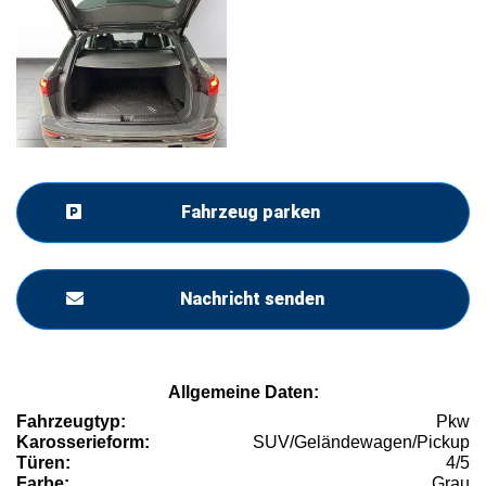
Fahrzeug parken
Nachricht senden
Allgemeine Daten:
Fahrzeugtyp:
Pkw
Karosserieform:
SUV/Geländewagen/Pickup
Türen:
4/5
Farbe:
Grau