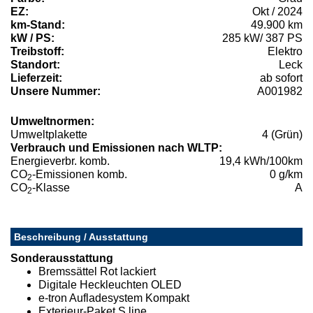
EZ:
Okt / 2024
km-Stand:
49.900 km
kW / PS:
285 kW/ 387 PS
Treibstoff:
Elektro
Standort:
Leck
Lieferzeit:
ab sofort
Unsere Nummer:
A001982
Umweltnormen:
Umweltplakette
4 (Grün)
Verbrauch und Emissionen nach WLTP:
Energieverbr. komb.
19,4 kWh/100km
CO
-Emissionen komb.
0 g/km
2
CO
-Klasse
A
2
Beschreibung / Ausstattung
Sonderausstattung
Bremssättel Rot lackiert
Digitale Heckleuchten OLED
e-tron Aufladesystem Kompakt
Exterieur-Paket S line