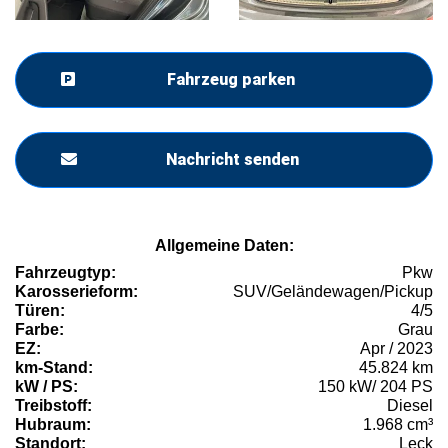
Fahrzeug parken
Nachricht senden
Allgemeine Daten:
Fahrzeugtyp:
Pkw
Karosserieform:
SUV/Geländewagen/Pickup
Türen:
4/5
Farbe:
Grau
EZ:
Apr / 2023
km-Stand:
45.824 km
kW / PS:
150 kW/ 204 PS
Treibstoff:
Diesel
Hubraum:
1.968 cm³
Standort:
Leck