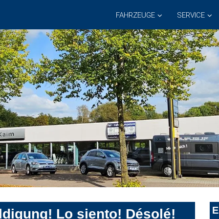
FAHRZEUGE
SERVICE
E
digung! Lo siento! Désolé!