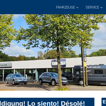
FAHRZEUGE
SERVICE
E
digung! Lo siento! Désolé!