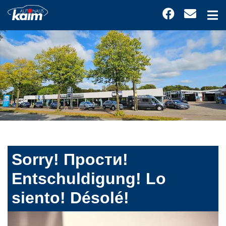
Sorry! Прости!
Entschuldigung! Lo
siento! Désolé!