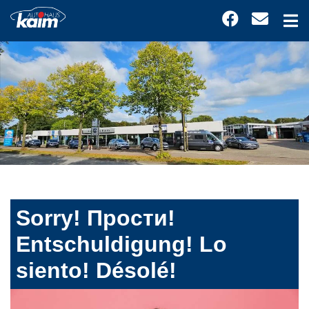
Sorry! Прости!
Entschuldigung! Lo
siento! Désolé!