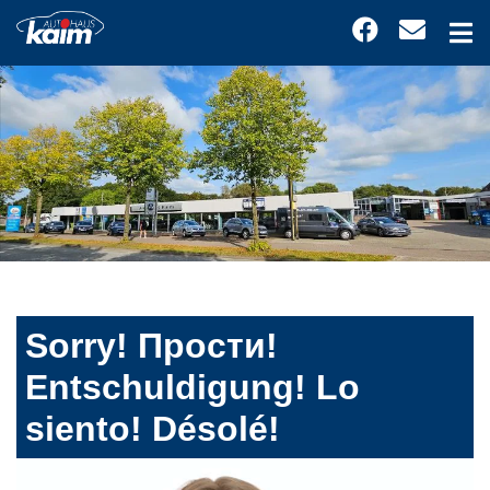
Sorry! Прости!
Entschuldigung! Lo
siento! Désolé!