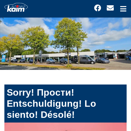
Sorry! Прости!
Entschuldigung! Lo
siento! Désolé!