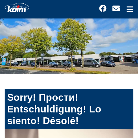
Sorry! Прости!
Entschuldigung! Lo
siento! Désolé!