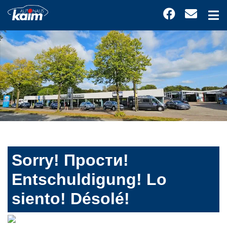
Sorry! Прости!
Entschuldigung! Lo
siento! Désolé!