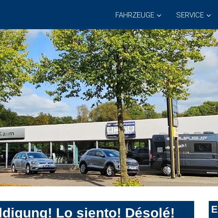
FAHRZEUGE
SERVICE
E
digung! Lo siento! Désolé!