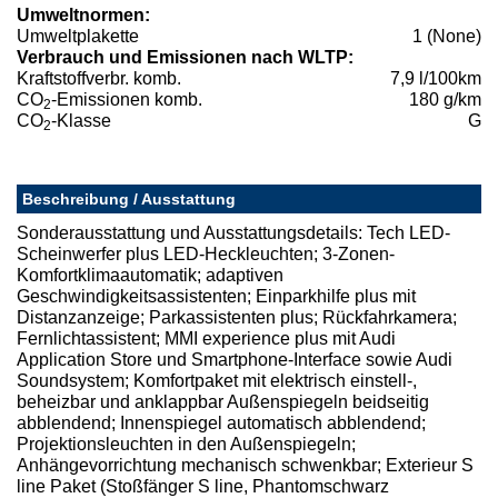
Umweltnormen:
Umweltplakette
1 (None)
Verbrauch und Emissionen nach WLTP:
Kraftstoffverbr. komb.
7,9 l/100km
CO
-Emissionen komb.
180 g/km
2
CO
-Klasse
G
2
Beschreibung / Ausstattung
Sonderausstattung und Ausstattungsdetails: Tech LED-
Scheinwerfer plus LED-Heckleuchten; 3-Zonen-
Komfortklimaautomatik; adaptiven
Geschwindigkeitsassistenten; Einparkhilfe plus mit
Distanzanzeige; Parkassistenten plus; Rückfahrkamera;
Fernlichtassistent; MMI experience plus mit Audi
Application Store und Smartphone-Interface sowie Audi
Soundsystem; Komfortpaket mit elektrisch einstell-,
beheizbar und anklappbar Außenspiegeln beidseitig
abblendend; Innenspiegel automatisch abblendend;
Projektionsleuchten in den Außenspiegeln;
Anhängevorrichtung mechanisch schwenkbar; Exterieur S
line Paket (Stoßfänger S line, Phantomschwarz