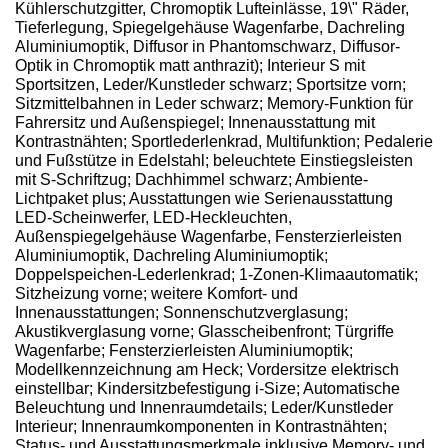
Kühlerschutzgitter, Chromoptik Lufteinlässe, 19\" Räder,
Tieferlegung, Spiegelgehäuse Wagenfarbe, Dachreling
Aluminiumoptik, Diffusor in Phantomschwarz, Diffusor-
Optik in Chromoptik matt anthrazit); Interieur S mit
Sportsitzen, Leder/Kunstleder schwarz; Sportsitze vorn;
Sitzmittelbahnen in Leder schwarz; Memory-Funktion für
Fahrersitz und Außenspiegel; Innenausstattung mit
Kontrastnähten; Sportlederlenkrad, Multifunktion; Pedalerie
und Fußstütze in Edelstahl; beleuchtete Einstiegsleisten
mit S-Schriftzug; Dachhimmel schwarz; Ambiente-
Lichtpaket plus; Ausstattungen wie Serienausstattung
LED-Scheinwerfer, LED-Heckleuchten,
Außenspiegelgehäuse Wagenfarbe, Fensterzierleisten
Aluminiumoptik, Dachreling Aluminiumoptik;
Doppelspeichen-Lederlenkrad; 1-Zonen-Klimaautomatik;
Sitzheizung vorne; weitere Komfort- und
Innenausstattungen; Sonnenschutzverglasung;
Akustikverglasung vorne; Glasscheibenfront; Türgriffe
Wagenfarbe; Fensterzierleisten Aluminiumoptik;
Modellkennzeichnung am Heck; Vordersitze elektrisch
einstellbar; Kindersitzbefestigung i-Size; Automatische
Beleuchtung und Innenraumdetails; Leder/Kunstleder
Interieur; Innenraumkomponenten in Kontrastnähten;
Status- und Ausstattungsmerkmale inklusive Memory- und