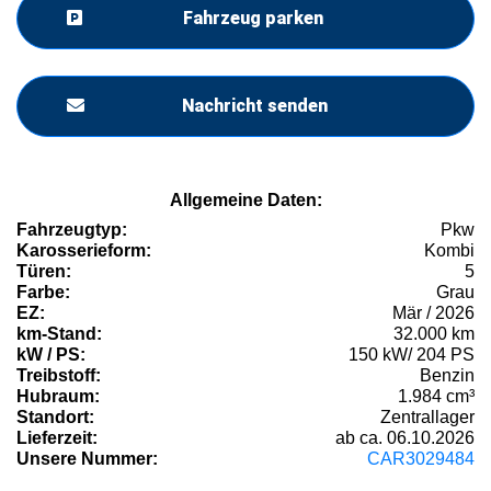
Fahrzeug parken
Nachricht senden
Allgemeine Daten:
Fahrzeugtyp:
Pkw
Karosserieform:
Kombi
Türen:
5
Farbe:
Grau
EZ:
Mär / 2026
km-Stand:
32.000 km
kW / PS:
150 kW/ 204 PS
Treibstoff:
Benzin
Hubraum:
1.984 cm³
Standort:
Zentrallager
Lieferzeit:
ab ca. 06.10.2026
Unsere Nummer:
CAR3029484