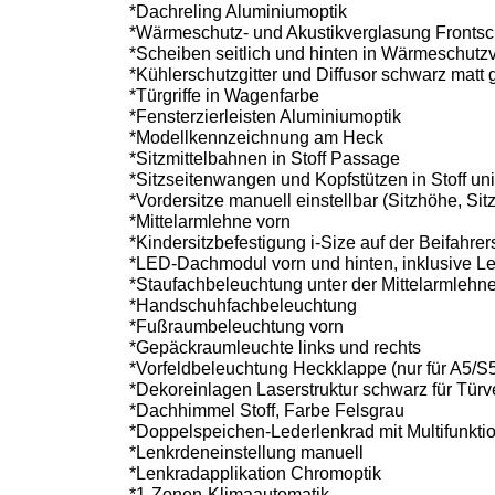
*Dachreling Aluminiumoptik
*Wärmeschutz- und Akustikverglasung Fronts
*Scheiben seitlich und hinten in Wärmeschutz
*Kühlerschutzgitter und Diffusor schwarz matt 
*Türgriffe in Wagenfarbe
*Fensterzierleisten Aluminiumoptik
*Modellkennzeichnung am Heck
*Sitzmittelbahnen in Stoff Passage
*Sitzseitenwangen und Kopfstützen in Stoff un
*Vordersitze manuell einstellbar (Sitzhöhe, Si
*Mittelarmlehne vorn
*Kindersitzbefestigung i-Size auf der Beifahre
*LED-Dachmodul vorn und hinten, inklusive L
*Staufachbeleuchtung unter der Mittelarmlehn
*Handschuhfachbeleuchtung
*Fußraumbeleuchtung vorn
*Gepäckraumleuchte links und rechts
*Vorfeldbeleuchtung Heckklappe (nur für A5/S
*Dekoreinlagen Laserstruktur schwarz für Türv
*Dachhimmel Stoff, Farbe Felsgrau
*Doppelspeichen-Lederlenkrad mit Multifunkti
*Lenkrdeneinstellung manuell
*Lenkradapplikation Chromoptik
*1-Zonen-Klimaautomatik