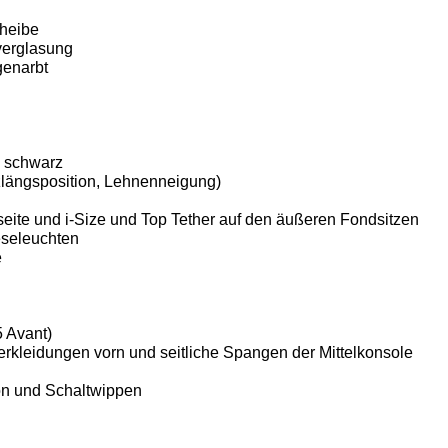
cheibe
verglasung
genarbt
i schwarz
tzlängsposition, Lehnenneigung)
rseite und i-Size und Top Tether auf den äußeren Fondsitzen
eseleuchten
e
5 Avant)
erkleidungen vorn und seitliche Spangen der Mittelkonsole
on und Schaltwippen