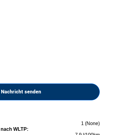
Nachricht senden
1 (None)
 nach WLTP:
7,9 l/100km