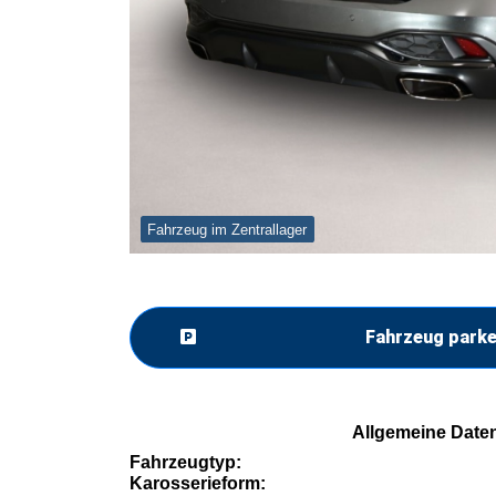
Fahrzeug im Zentrallager
Fahrzeug park
Allgemeine Date
Fahrzeugtyp:
Karosserieform: