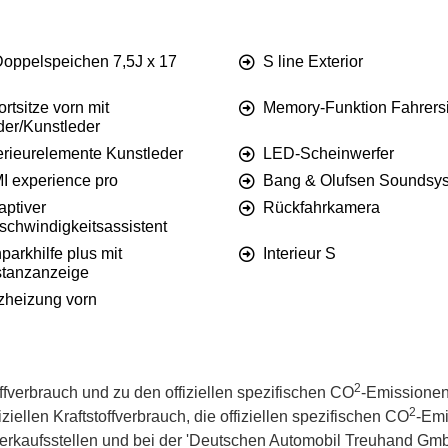
Doppelspeichen 7,5J x 17
S line Exterior
rtsitze vorn mit
Memory-Funktion Fahrersi
der/Kunstleder
erieurelemente Kunstleder
LED-Scheinwerfer
I experience pro
Bang & Olufsen Soundsy
aptiver
Rückfahrkamera
schwindigkeitsassistent
parkhilfe plus mit
Interieur S
stanzanzeige
tzheizung vorn
2
offverbrauch und zu den offiziellen spezifischen CO
-Emissionen
2
iellen Kraftstoffverbrauch, die offiziellen spezifischen CO
-Emi
kaufsstellen und bei der 'Deutschen Automobil Treuhand GmbH' 