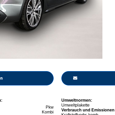
en
n:
Umweltnormen:
Umweltplakette
Pkw
Verbrauch und Emissionen
Kombi
Kraftstoffverbr. komb.