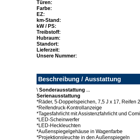
Türen:
Farbe:
EZ:
km-Stand:
kW / PS:
Treibstoff:
Hubraum:
Standort:
Lieferzeit:
Unsere Nummer:
Beschreibung / Ausstattung
\
Sonderausstattung
...
Serienausstattung
*Räder, 5-Doppelspeichen, 7,5 J x 17, Reifen 
*Reifendruck-Kontrollanzeige
*Tagesfahrlicht mit Assistenzfahrlicht und C
*LED-Scheinwerfer
*LED-Heckleuchten
*Außenspiegelgehäuse in Wagenfarbe
*Projektionsleuchte in den Außenspiegeln