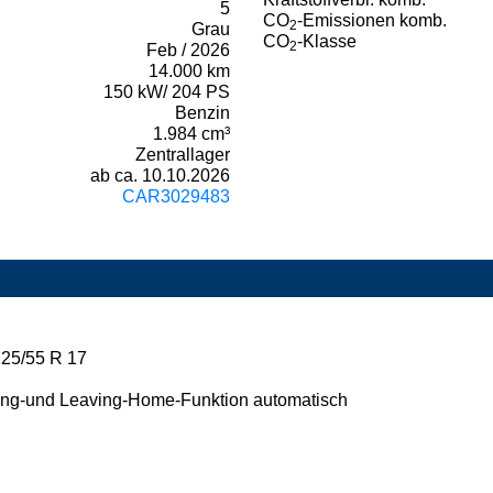
5
CO
-Emissionen komb.
2
Grau
CO
-Klasse
2
Feb / 2026
14.000 km
150 kW/ 204 PS
Benzin
1.984 cm³
Zentrallager
ab ca. 10.10.2026
CAR3029483
225/55 R 17
oming-und Leaving-Home-Funktion automatisch