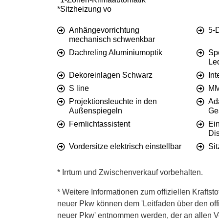
*Sitzheizung vo
Anhängevorrichtung
5-
mechanisch schwenkbar
Dachreling Aluminiumoptik
Spo
Le
Dekoreinlagen Schwarz
Int
S line
MM
Projektionsleuchte in den
Ad
Außenspiegeln
Ge
Fernlichtassistent
Ein
Di
Vordersitze elektrisch einstellbar
Si
* Irrtum und Zwischenverkauf vorbehalten.
* Weitere Informationen zum offiziellen Kraftst
neuer Pkw können dem 'Leitfaden über den offiz
neuer Pkw' entnommen werden, der an allen Ver