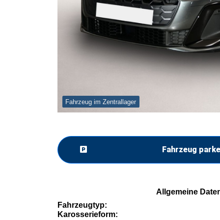
Fahrzeug im Zentrallager
Fahrzeug park
Allgemeine Date
Fahrzeugtyp:
Karosserieform: