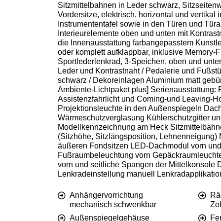
Sitzmittelbahnen in Leder schwarz, Sitzseiten
Vordersitze, elektrisch, horizontal und vertika
Instrumententafel sowie in den Türen und Türa
Interieurelemente oben und unten mit Kontrast
die Innenausstattung farbangepasstem Kunstled
oder komplett aufklappbar, inklusive Memory-F
Sportlederlenkrad, 3-Speichen, oben und unten
Leder und Kontrastnaht / Pedalerie und Fußstüt
schwarz / Dekoreinlagen Aluminium matt gebürs
Ambiente-Lichtpaket plus] Serienausstattung: 
Assistenzfahrlicht und Coming-und Leaving-
Projektionsleuchte in den Außenspiegeln Dach
Wärmeschutzverglasung Kühlerschutzgitter und 
Modellkennzeichnung am Heck Sitzmittelbahnen
(Sitzhöhe, Sitzlängsposition, Lehnenneigung) M
äußeren Fondsitzen LED-Dachmodul vorn und h
Fußraumbeleuchtung vorn Gepäckraumleuchte l
vorn und seitliche Spangen der Mittelkonsole
Lenkradeinstellung manuell Lenkradapplikati
Anhängervorrichtung
Rä
mechanisch schwenkbar
Zol
Außenspiegelgehäuse
Fen