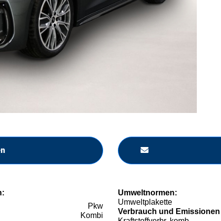
en
n:
Umweltnormen:
Umweltplakette
Pkw
Verbrauch und Emissionen
Kombi
Kraftstoffverbr. komb.