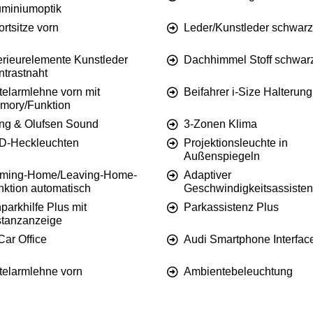
uminiumoptik
rtsitze vorn
Leder/Kunstleder schwarz
erieurelemente Kunstleder
Dachhimmel Stoff schwar
ntrastnaht
telarmlehne vorn mit
Beifahrer i-Size Halterung
mory/Funktion
ng & Olufsen Sound
3-Zonen Klima
D-Heckleuchten
Projektionsleuchte in
Außenspiegeln
ming-Home/Leaving-Home-
Adaptiver
nktion automatisch
Geschwindigkeitsassisten
parkhilfe Plus mit
Parkassistenz Plus
stanzanzeige
Car Office
Audi Smartphone Interfac
ttelarmlehne vorn
Ambientebeleuchtung