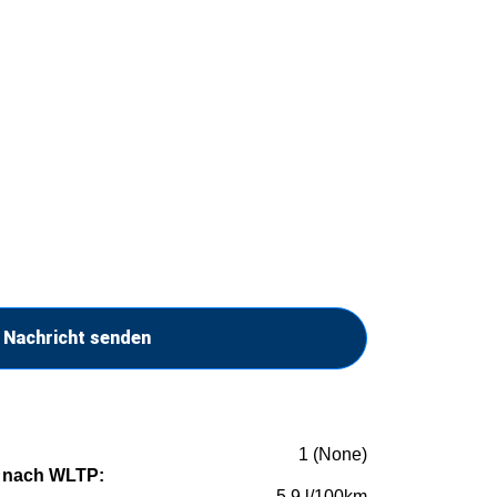
Nachricht senden
1 (None)
 nach WLTP:
5,9 l/100km