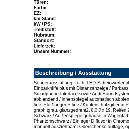
Türen:
Farbe:
EZ:
km-Stand:
kW / PS:
Treibstoff:
Hubraum:
Standort:
Lieferzeit:
Unsere Nummer:
Beschreibung / Ausstattung
Sonderausstattung: Tech [LED-Scheinwerfer pl
Einparkhilfe plus mit Distanzanzeige / Parkass
Smartphone-Interface sowie Audi Soundsystem /
abblendend / Innenspiegel automatisch abble
line [Stoßfänger S line / Kühlerschutzgitter i
graphitgrau, glanzgedreht2, 8,0 J x 19, Reifen
Schwarz / Außenspiegelgehäuse in Wagenfarbe /
Phantomschwarz / Einleger Diffusor in Chromopt
manuell ausziehbarer Oberschenkelauflage, opt