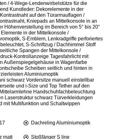
ten / 4-Wege-Lendenwirbelstütze für die
aufend Kunstleder: Dekorelemente in der
 Kontrastnaht auf den Türarmauflagen /
ontrastnaht, Kniepads an Mittelkonsole in an
er Höhenverstellung im Bereich von 5° bis 20°
Elemente in der Mittelkonsole /
romoptik, S-Emblem, Lenkradgriffe perforiertes
 beleuchtet, S-Schriftzug / Dachhimmel Stoff
seitliche Spangen der Mittelkonsole /
druck-Kontrollanzeige Tagesfahrlicht mit
en Außenspiegelgehäuse in Wagenfarbe
ntscheibe Scheiben seitlich und hinten in
zierleisten Aluminiumoptik
ni schwarz Vordersitze manuell einstellbar
erseite und i-Size und Top Tether auf den
r Mittelarmlehne Handschuhfachbeleuchtung
n Laserstruktur schwarz Türverkleidungen
 mit Multifunktion und Schaltwippen
17
Dachreling Aluminiumoptik
z matt
Stoßfänger S line