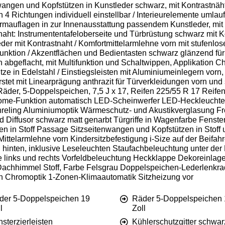
wangen und Kopfstützen in Kunstleder schwarz, mit Kontrastnäh
l in 4 Richtungen individuell einstellbar / Interieurelemente uml
rmauflagen in zur Innenausstattung passendem Kunstleder, mit
naht: Instrumententafeloberseite und Türbrüstung schwarz mit K
er mit Kontrastnaht / Komfortmittelarmlehne vorn mit stufenlos
unktion / Akzentflächen und Bedientasten schwarz glänzend für 
 abgeflacht, mit Multifunktion und Schaltwippen, Applikation Ch
ze in Edelstahl / Einstiegsleisten mit Aluminiumeinlegern vorn,
tet mit Linearprägung anthrazit für Türverkleidungen vorn und 
Räder, 5-Doppelspeichen, 7,5 J x 17, Reifen 225/55 R 17 Reifen
Home-Funktion automatisch LED-Scheinwerfer LED-Heckleucht
reling Aluminiumoptik Wärmeschutz- und Akustikverglasung Fro
Diffusor schwarz matt genarbt Türgriffe in Wagenfarbe Fenster
 in Stoff Passage Sitzseitenwangen und Kopfstützen in Stoff u
ittelarmlehne vorn Kindersitzbefestigung i-Size auf der Beifahr
inten, inklusive Leseleuchten Staufachbeleuchtung unter de
inks und rechts Vorfeldbeleuchtung Heckklappe Dekoreinlage
 Dachhimmel Stoff, Farbe Felsgrau Doppelspeichen-Lederlenkrad
on Chromoptik 1-Zonen-Klimaautomatik Sitzheizung vor
der 5-Doppelspeichen 19
Räder 5-Doppelspeichen 
l
Zoll
sterzierleisten
Kühlerschutzgitter schwar