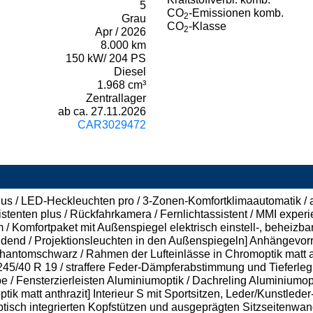
5
CO
-Emissionen komb.
2
Grau
CO
-Klasse
2
Apr / 2026
8.000 km
150 kW/ 204 PS
Diesel
1.968 cm³
Zentrallager
ab ca. 27.11.2026
CAR3029472
us / LED-Heckleuchten pro / 3-Zonen-Komfortklimaautomatik / 
istenten plus / Rückfahrkamera / Fernlichtassistent / MMI experi
 Komfortpaket mit Außenspiegel elektrisch einstell-, beheizba
ndend / Projektionsleuchten in den Außenspiegeln] Anhängevor
n Phantomschwarz / Rahmen der Lufteinlässe in Chromoptik matt 
 245/40 R 19 / straffere Feder-Dämpferabstimmung und Tieferleg
 Fensterzierleisten Aluminiumoptik / Dachreling Aluminiumoptik
ik matt anthrazit] Interieur S mit Sportsitzen, Leder/Kunstlede
isch integrierten Kopfstützen und ausgeprägten Sitzseitenwang