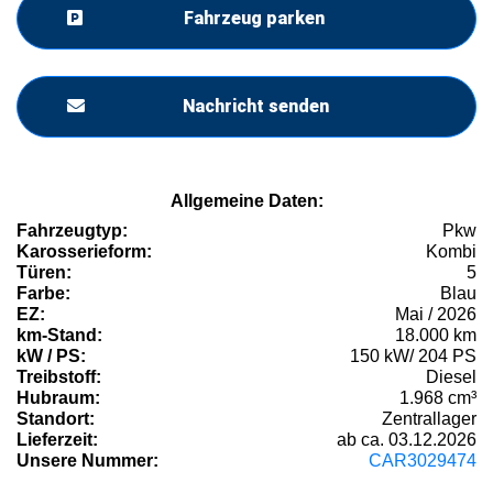
Fahrzeug parken
Nachricht senden
Allgemeine Daten:
Fahrzeugtyp:
Pkw
Karosserieform:
Kombi
Türen:
5
Farbe:
Blau
EZ:
Mai / 2026
km-Stand:
18.000 km
kW / PS:
150 kW/ 204 PS
Treibstoff:
Diesel
Hubraum:
1.968 cm³
Standort:
Zentrallager
Lieferzeit:
ab ca. 03.12.2026
Unsere Nummer:
CAR3029474