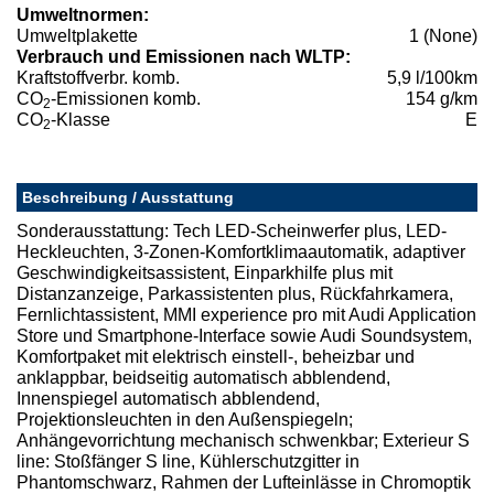
Umweltnormen:
Umweltplakette
1 (None)
Verbrauch und Emissionen nach WLTP:
Kraftstoffverbr. komb.
5,9 l/100km
CO
-Emissionen komb.
154 g/km
2
CO
-Klasse
E
2
Beschreibung / Ausstattung
Sonderausstattung: Tech LED-Scheinwerfer plus, LED-
Heckleuchten, 3-Zonen-Komfortklimaautomatik, adaptiver
Geschwindigkeitsassistent, Einparkhilfe plus mit
Distanzanzeige, Parkassistenten plus, Rückfahrkamera,
Fernlichtassistent, MMI experience pro mit Audi Application
Store und Smartphone-Interface sowie Audi Soundsystem,
Komfortpaket mit elektrisch einstell-, beheizbar und
anklappbar, beidseitig automatisch abblendend,
Innenspiegel automatisch abblendend,
Projektionsleuchten in den Außenspiegeln;
Anhängevorrichtung mechanisch schwenkbar; Exterieur S
line: Stoßfänger S line, Kühlerschutzgitter in
Phantomschwarz, Rahmen der Lufteinlässe in Chromoptik