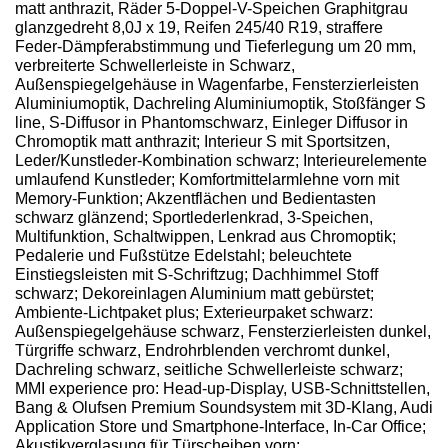
matt anthrazit, Räder 5-Doppel-V-Speichen Graphitgrau
glanzgedreht 8,0J x 19, Reifen 245/40 R19, straffere
Feder-Dämpferabstimmung und Tieferlegung um 20 mm,
verbreiterte Schwellerleiste in Schwarz,
Außenspiegelgehäuse in Wagenfarbe, Fensterzierleisten
Aluminiumoptik, Dachreling Aluminiumoptik, Stoßfänger S
line, S-Diffusor in Phantomschwarz, Einleger Diffusor in
Chromoptik matt anthrazit; Interieur S mit Sportsitzen,
Leder/Kunstleder-Kombination schwarz; Interieurelemente
umlaufend Kunstleder; Komfortmittelarmlehne vorn mit
Memory-Funktion; Akzentflächen und Bedientasten
schwarz glänzend; Sportlederlenkrad, 3-Speichen,
Multifunktion, Schaltwippen, Lenkrad aus Chromoptik;
Pedalerie und Fußstütze Edelstahl; beleuchtete
Einstiegsleisten mit S-Schriftzug; Dachhimmel Stoff
schwarz; Dekoreinlagen Aluminium matt gebürstet;
Ambiente-Lichtpaket plus; Exterieurpaket schwarz:
Außenspiegelgehäuse schwarz, Fensterzierleisten dunkel,
Türgriffe schwarz, Endrohrblenden verchromt dunkel,
Dachreling schwarz, seitliche Schwellerleiste schwarz;
MMI experience pro: Head-up-Display, USB-Schnittstellen,
Bang & Olufsen Premium Soundsystem mit 3D-Klang, Audi
Application Store und Smartphone-Interface, In-Car Office;
Akustikverglasung für Türscheiben vorn;