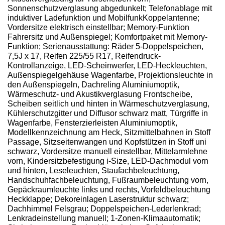
Sonnenschutzverglasung abgedunkelt; Telefonablage mit
induktiver Ladefunktion und MobilfunkKoppelantenne;
Vordersitze elektrisch einstellbar; Memory-Funktion
Fahrersitz und Außenspiegel; Komfortpaket mit Memory-
Funktion; Serienausstattung: Räder 5-Doppelspeichen,
7,5J x 17, Reifen 225/55 R17, Reifendruck-
Kontrollanzeige, LED-Scheinwerfer, LED-Heckleuchten,
Außenspiegelgehäuse Wagenfarbe, Projektionsleuchte in
den Außenspiegeln, Dachreling Aluminiumoptik,
Wärmeschutz- und Akustikverglasung Frontscheibe,
Scheiben seitlich und hinten in Wärmeschutzverglasung,
Kühlerschutzgitter und Diffusor schwarz matt, Türgriffe in
Wagenfarbe, Fensterzierleisten Aluminiumoptik,
Modellkennzeichnung am Heck, Sitzmittelbahnen in Stoff
Passage, Sitzseitenwangen und Kopfstützen in Stoff uni
schwarz, Vordersitze manuell einstellbar, Mittelarmlehne
vorn, Kindersitzbefestigung i-Size, LED-Dachmodul vorn
und hinten, Leseleuchten, Staufachbeleuchtung,
Handschuhfachbeleuchtung, Fußraumbeleuchtung vorn,
Gepäckraumleuchte links und rechts, Vorfeldbeleuchtung
Heckklappe; Dekoreinlagen Laserstruktur schwarz;
Dachhimmel Felsgrau; Doppelspeichen-Lederlenkrad;
Lenkradeinstellung manuell; 1-Zonen-Klimaautomatik;