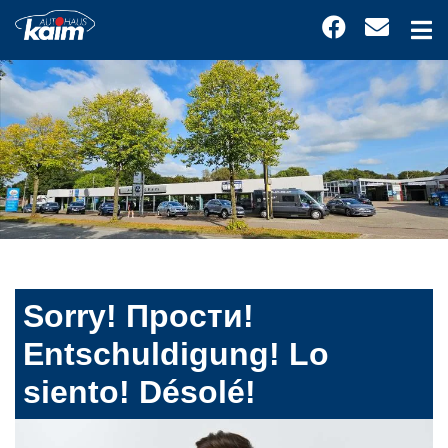
Sorry! Прости!
Entschuldigung! Lo
siento! Désolé!