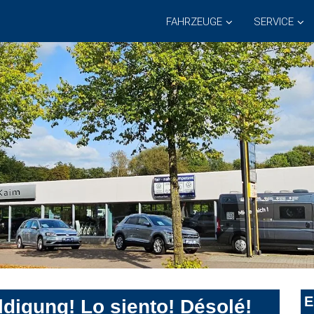
FAHRZEUGE
SERVICE
E
digung! Lo siento! Désolé!