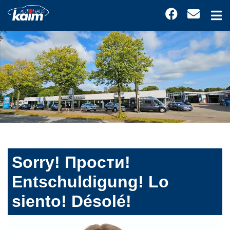
Sorry! Прости!
Entschuldigung! Lo
siento! Désolé!