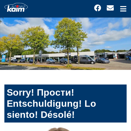
Sorry! Прости!
Entschuldigung! Lo
siento! Désolé!