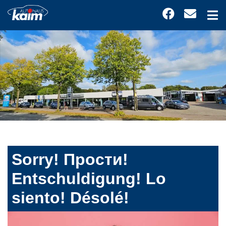
Sorry! Прости!
Entschuldigung! Lo
siento! Désolé!