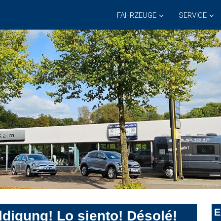
FAHRZEUGE
SERVICE
E
digung! Lo siento! Désolé!