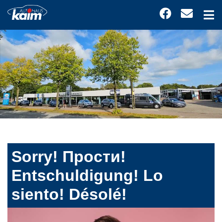
Sorry! Прости!
Entschuldigung! Lo
siento! Désolé!