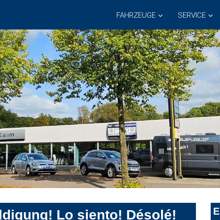
FAHRZEUGE
SERVICE
E
digung! Lo siento! Désolé!