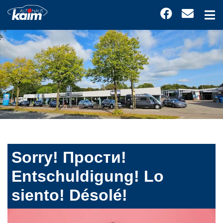
Sorry! Прости!
Entschuldigung! Lo
siento! Désolé!