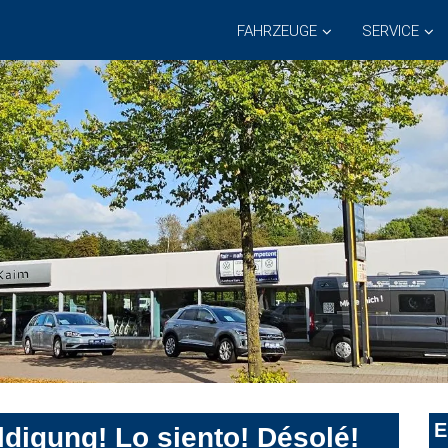
FAHRZEUGE
SERVICE
E
digung! Lo siento! Désolé!