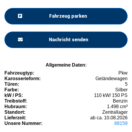
Fahrzeug parken
Nachricht senden
Allgemeine Daten:
Fahrzeugtyp:
Pkw
Karosserieform:
Geländewagen
Türen:
5
Farbe:
Silber
kW / PS:
110 kW/ 150 PS
Treibstoff:
Benzin
Hubraum:
1.498 cm³
Standort:
Zentrallager
Lieferzeit:
ab ca. 10.08.2026
Unsere Nummer:
68159