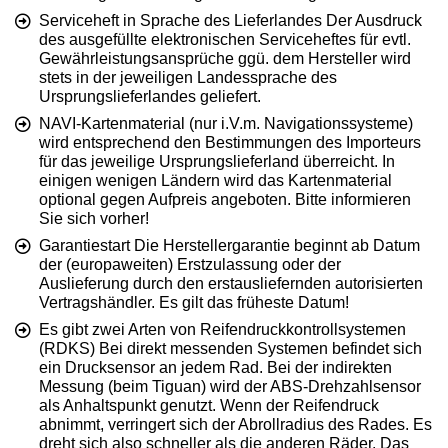
Serviceheft in Sprache des Lieferlandes Der Ausdruck
des ausgefüllte elektronischen Serviceheftes für evtl.
Gewährleistungsansprüche ggü. dem Hersteller wird
stets in der jeweiligen Landessprache des
Ursprungslieferlandes geliefert.
NAVI-Kartenmaterial (nur i.V.m. Navigationssysteme)
wird entsprechend den Bestimmungen des Importeurs
für das jeweilige Ursprungslieferland überreicht. In
einigen wenigen Ländern wird das Kartenmaterial
optional gegen Aufpreis angeboten. Bitte informieren
Sie sich vorher!
Garantiestart Die Herstellergarantie beginnt ab Datum
der (europaweiten) Erstzulassung oder der
Auslieferung durch den erstausliefernden autorisierten
Vertragshändler. Es gilt das früheste Datum!
Es gibt zwei Arten von Reifendruckkontrollsystemen
(RDKS) Bei direkt messenden Systemen befindet sich
ein Drucksensor an jedem Rad. Bei der indirekten
Messung (beim Tiguan) wird der ABS-Drehzahlsensor
als Anhaltspunkt genutzt. Wenn der Reifendruck
abnimmt, verringert sich der Abrollradius des Rades. Es
dreht sich also schneller als die anderen Räder. Das