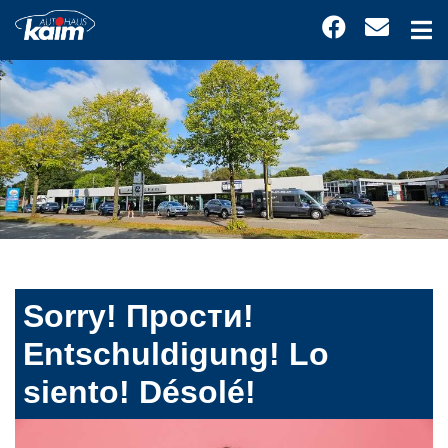
Sorry! Прости!
Entschuldigung! Lo
siento! Désolé!