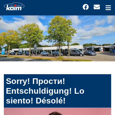
Sorry! Прости!
Entschuldigung! Lo
siento! Désolé!