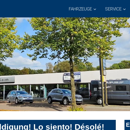
FAHRZEUGE
SERVICE
E
digung! Lo siento! Désolé!