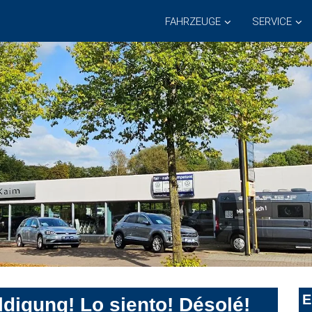
FAHRZEUGE
SERVICE
E
digung! Lo siento! Désolé!