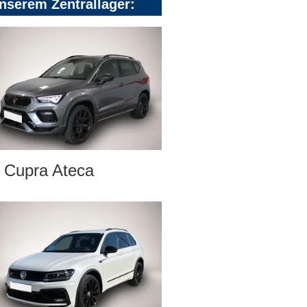
nserem Zentrallager:
Cupra Ateca