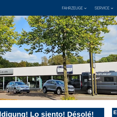
FAHRZEUGE
SERVICE
E
digung! Lo siento! Désolé!